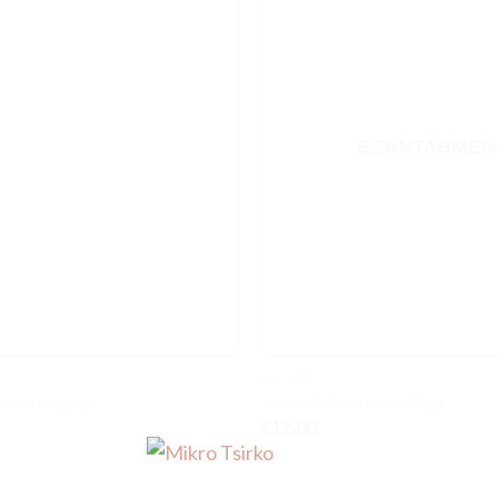
ΕΞΑΝΤΛΗΜΈΝ
PLAYING..
ράκια άμμου
Scrunch Καλούπια 4τεμ
€
12.00