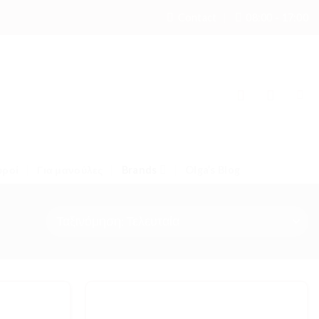
Contact
08:00 - 17:00
υροί
Για μανούλες
Brands
Olga’s Blog