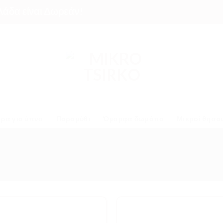
α είναι Δωρεάν!
ρα για ύπνο
Παραμύθι
Όμορφα δωμάτια
Μικροί θησα