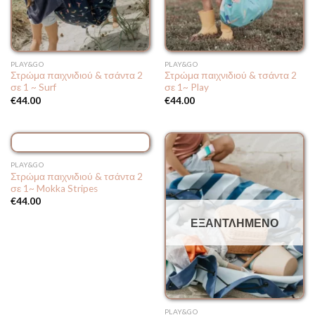
PLAY&GO
PLAY&GO
Στρώμα παιχνιδιού & τσάντα 2
Στρώμα παιχνιδιού & τσάντα 2
σε 1 ~ Surf
σε 1~ Play
€
44.00
€
44.00
ΕΞΑΝΤΛΗΜΈΝΟ
PLAY&GO
Στρώμα παιχνιδιού & τσάντα 2
σε 1~ Mokka Stripes
€
44.00
ΕΞΑΝΤΛΗΜΈΝΟ
PLAY&GO