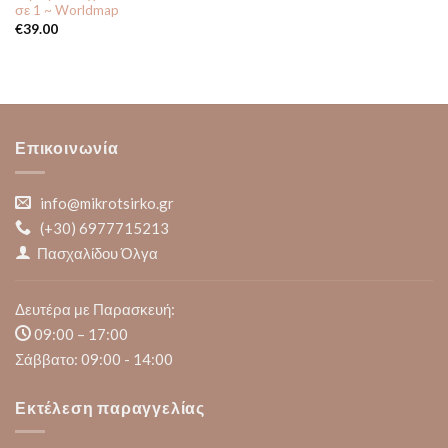
σε 1 ~ Worldmap
€
39.00
Επικοινωνία
info@mikrotsirko.gr
(+30)
6977715213
Πασχαλίδου Όλγα
Δευτέρα με Παρασκευή:
09:00 – 17:00
Σάββατο: 09:00 - 14:00
Εκτέλεση παραγγελίας