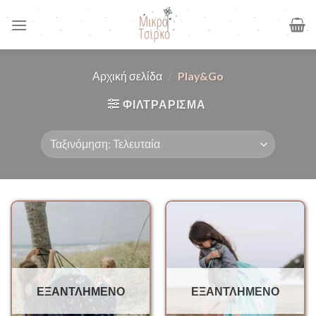
Skip
to
content
Αρχική σελίδα
/
Play&Go
ΦΙΛΤΡΆΡΙΣΜΑ
ΕΞΑΝΤΛΗΜΈΝΟ
ΕΞΑΝΤΛΗΜΈΝΟ