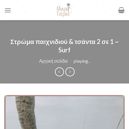
Skip
to
content
Στρώμα παιχνιδιού & τσάντα 2 σε 1 ~
Surf
Αρχική σελίδα
/
playing..