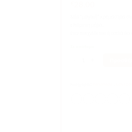
28.00
€
Μία “μαγική” κρεμάστρα σύ
επόμενη μέρα..
ένα παιχνίδι του ή απλά θα 
Σε απόθεμα
"A Lovely Ηοοκ" - Σύννεφο
Προσθήκ
Κατηγορίες:
handmade..
,
kids roo