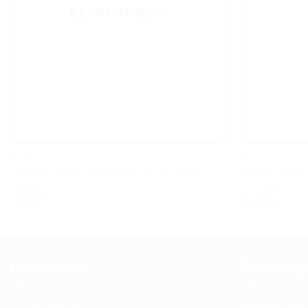
ΕΞΑΝΤΛΗΜΈΝΟ
KIDS ROOM..
KIDS ROOM..
A little lovely company Projector light
A little love
Space
Unicorn
€
24.00
€
24.00
Επικοινωνία
Εκτέλεση 
Τις παραγγελί