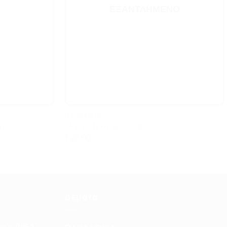
ΕΞΑΝΤΛΗΜΈΝΟ
HANDMADE..
ri
“A Lovely Ηοοκ” – Φτερό
€
28.00
Δέματα
μών (VISA,