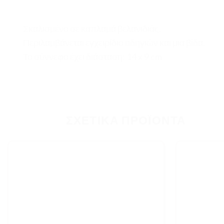
Σκαλισμένο σε καπλαμά βελανιδιάς.
Περιλαμβάνεται εγχειρίδιο οδηγιών και μια βίδα.
Το σύννεφο έχει διάσταση: 14 x 9 cm
ΣΧΕΤΙΚΆ ΠΡΟΪΌΝΤΑ