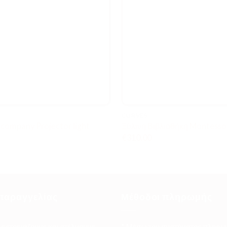
CURVES
ly company Projector light
Ξύλινη Βιβλιοθήκη Montesso
€
310.00
παραγγελίας
Μέθοδοι πληρωμής
ες ετοιμάζουμε και στέλνουμε
* Μέσω του συστήματος πληρω