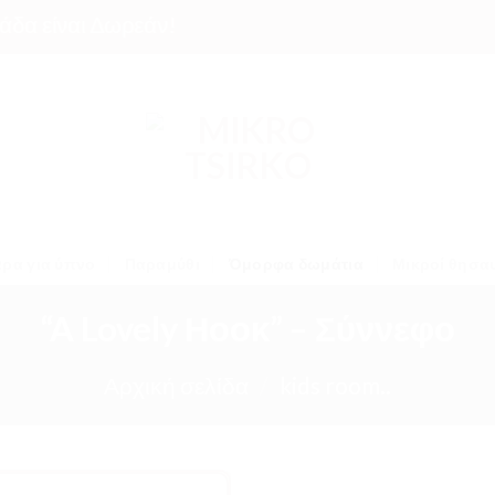
είναι Δωρεάν!
ρα για ύπνο
Παραμύθι
Όμορφα δωμάτια
Μικροί θησα
“A Lovely Ηοοκ” – Σύννεφο
Αρχική σελίδα
/
kids room..