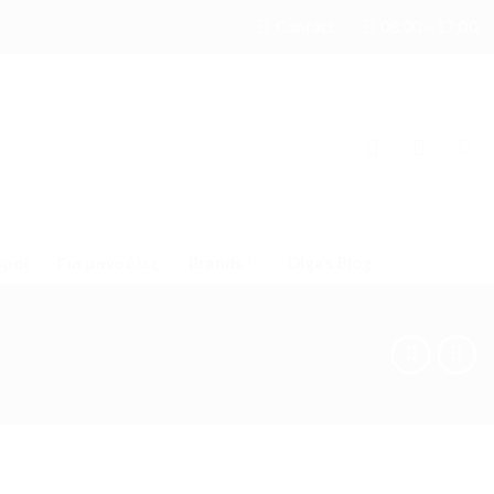
Contact
08:00 - 17:00
υροί
Για μανούλες
Brands
Olga’s Blog