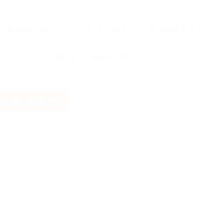
ννεφο θα “κρατάει” τα ρουχαλάκια που θα φορέσει την
στολίζει τον τοίχο του δωματίου του..!!
 ποσότητα
η στο καλάθι
m..
,
Love Notes