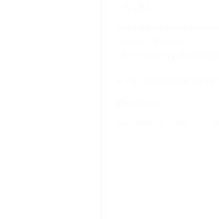
6.00
€
Χειροποίητο τριμμένο σαπο
βιολογικά βότανα!!
•Μπορεί να χρησιμοποιηθε
• Στη ντουλάπα και τα συρ
Εξαντλημένο
Κατηγορίες:
Elith Organic
,
handma