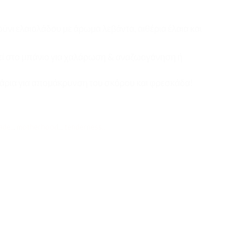
ύνι ελαιολάδου με άρωμα λεβάντα, αιθέρια έλαια και
ί στο μπάνιο για χαλάρωση & αναζωογόνηση ή
τάρια για απομάκρυνση του σκόρου και φρεσκάδα!
de..
,
motherhood..
,
tenderness..