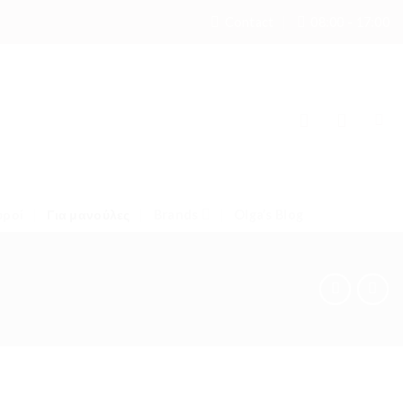
Contact
08:00 - 17:00
υροί
Για μανούλες
Brands
Olga’s Blog