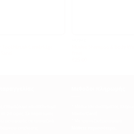
MUSHIE
r Toothbrush Cambridge
Mushie Shampoo & Body Was
g Sand
free)
€
25.00
παραγγελίας
Μέθοδοι πληρωμής
ες ετοιμάζουμε και στέλνουμε
* Μέσω του συστήματος πληρω
σε 24 ώρες. Σε περίπτωση
MasterCard)
ω μεταφοράς σε τραπεζικό
* Με τραπεζική μεταφορά
 διάρκεια εκτέλεσης
Μάθετε περισσότερα..