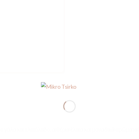
ο γάλα και ελαιόλαδο, αιθέρια έλαια και μοναδικά αρώματα!