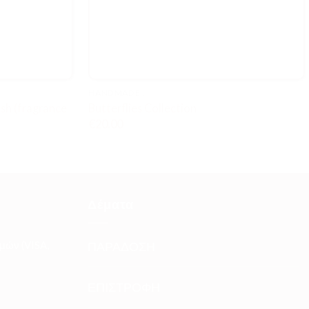
HANDMADE..
h (fragrance
Butterflies Collection
€
20.00
Δέματα
μών (VISA,
ΠΑΡΑΔΟΣΗ
ΕΠΙΣΤΡΟΦΗ