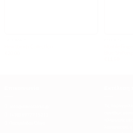
HANDMADE..
FEEDING..
Mushie Finge
Heartbeats Collection
Blue/Shiftin
€
20.00
€
11.50
Επικοινωνία
Εκτέλεση 
Τις παραγγελί
info@mikrotsirko.gr
συνήθως μέσα 
(+30)
6977715213
πληρωμής μέσ
Πασχαλίδου Όλγα
λογαριασμό, η