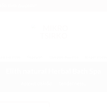
ίναι Δωρεάν!
ρα για ύπνο
Παραμύθι
Όμορφα δωμάτια
Μικροί θησα
Elith natural Herbal Bath Spa
Αρχική σελίδα
/
tenderness..