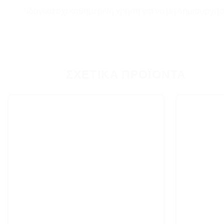
*ιδανικά οχι καθημερινή χρήση για να μη δημιουργή
ΣΧΕΤΙΚΆ ΠΡΟΪΌΝΤΑ