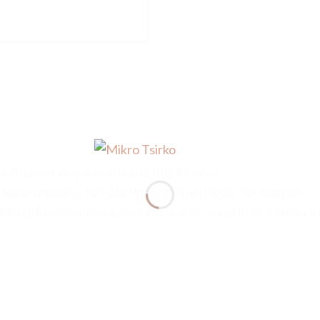
ντινότερους συγγενείς των ιπποπόταμων;
αι οι σαλάτες, έτσι δεν θα έχετε πρόβλημα στο τάισμα!
ακερό ύφασμα είναι ανθεκτικές στις αγκαλίτσες και στο 