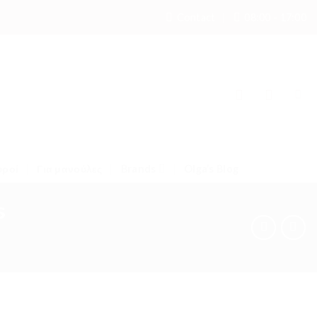
Contact
08:00 - 17:00
υροί
Για μανούλες
Brands
Olga’s Blog
s