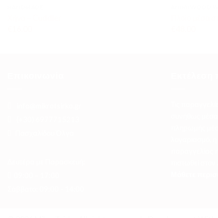
HANDMADE..
ANIMI WOOD 
Χήνα – Cuddler
Πλοίο μέσα 
€
16.00
€
48.00
Επικοινωνία
Εκτέλεση 
Τις παραγγελί
info@mikrotsirko.gr
συνήθως μέσα 
(+30)
6977715213
πληρωμής μέσ
Πασχαλίδου Όλγα
λογαριασμό, η
παραγγελίας π
Δευτέρα με Παρασκευή:
πιστωθεί στον
Μάθετε περισ
09:00 – 17:00
Σάββατο: 09:00 - 14:00