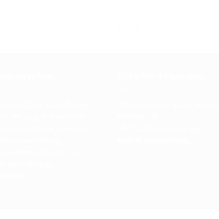
WORKSHOP
PLAN TOYS
στη Θάλασσα
Ξύλινη Φωτογραφική Μηχανή
€
16.00
παραγγελίας
Μέθοδοι πληρωμής
ες ετοιμάζουμε και στέλνουμε
* Μέσω του συστήματος πληρω
σε 24 ώρες. Σε περίπτωση
MasterCard)
ω μεταφοράς σε τραπεζικό
* Με τραπεζική μεταφορά
 διάρκεια εκτέλεσης
Μάθετε περισσότερα..
αρατείνεται μέχρι το ποσό
 λογαριασμό μας.
σότερα..