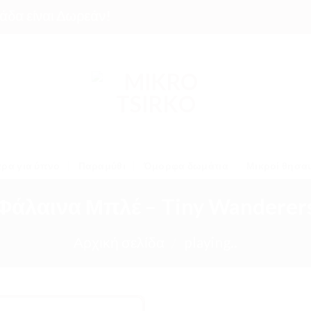
είναι Δωρεάν!
ρα για ύπνο
Παραμύθι
Όμορφα δωμάτια
Μικροί θησα
Φάλαινα Μπλέ – Tiny Wanderer
Αρχική σελίδα
/
playing..