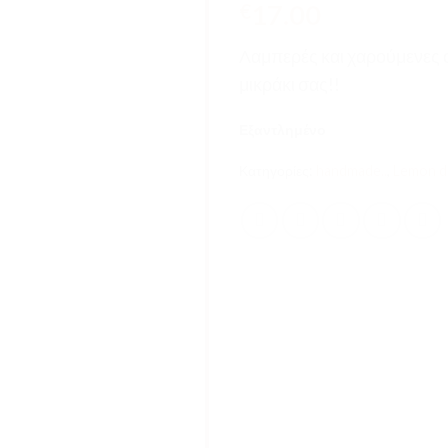
17.00
€
Λαμπερές και χαρούμενες ο
μικράκι σας!!
Εξαντλημένο
Κατηγορίες:
handmade..
,
Lemon d