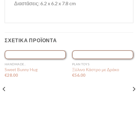
Διαστάσεις: 6.2 x 6.2 x 7.8 cm
ΣΧΕΤΙΚΆ ΠΡΟΪΌΝΤΑ
ΕΞΑΝΤΛΗΜΈΝΟ
HANDMADE..
PLAN TOYS
Sweet Bunny Hug
Ξύλινο Κάστρο με Δράκο
€
28.00
€
56.00