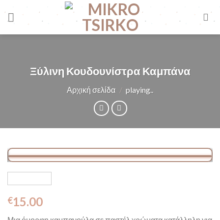
Skip
to
content
Ξύλινη Κουδουνίστρα Καμπάνα
Αρχική σελίδα
/
playing..
15.00
€
Μια όμορφη καμπανούλα σε παστέλ χρώματα κατάλληλη για