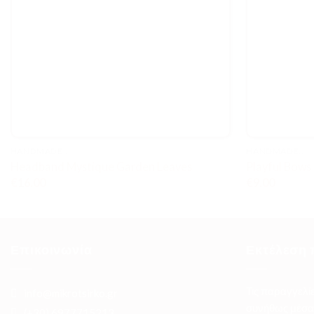
HANDMADE..
HANDMADE..
Headband Mystique Garden Leaves
Playful Bows
€
16.00
€
9.00
Επικοινωνία
Εκτέλεση 
Τις παραγγελί
info@mikrotsirko.gr
συνήθως μέσα 
(+30)
6977715213