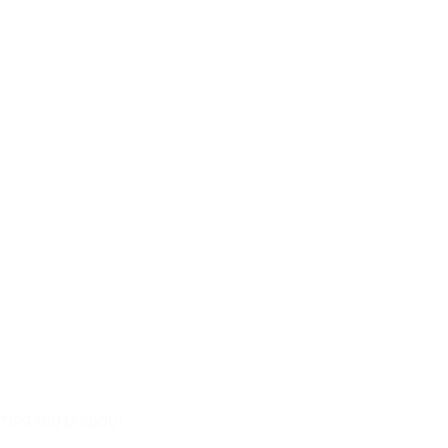
ατάκι του μωρού!