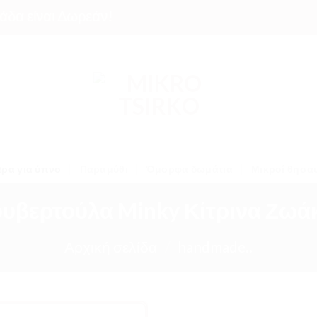
είναι Δωρεάν!
ρα για ύπνο
Παραμύθι
Όμορφα δωμάτια
Μικροί θησα
υβερτούλα Minky Κίτρινα Ζωά
Αρχική σελίδα
/
handmade..