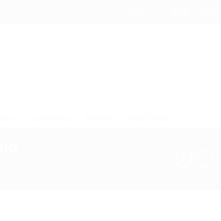
Contact
08:00 - 17:00
υροί
Για μανούλες
Brands
Olga’s Blog
κια