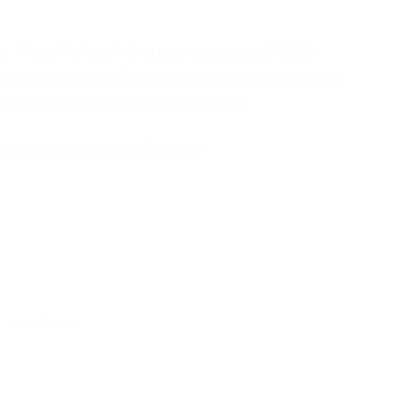
 “Μικρό Τσίρκο” είναι απο τη μια μεριά 100%
την άλλη απαλό βελουτέ minky κατάλληλη για το
 αλλά και την κούνια του μωρού σας!!
τιαγμένη για το μικράκι σας!!
,
Μικρό Τσίρκο