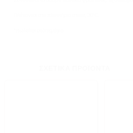
Πλένονται στο πλυντήριο στους 30’C.
*πωλείται ανά τεμάχιο.
ΣΧΕΤΙΚΆ ΠΡΟΪΌΝΤΑ