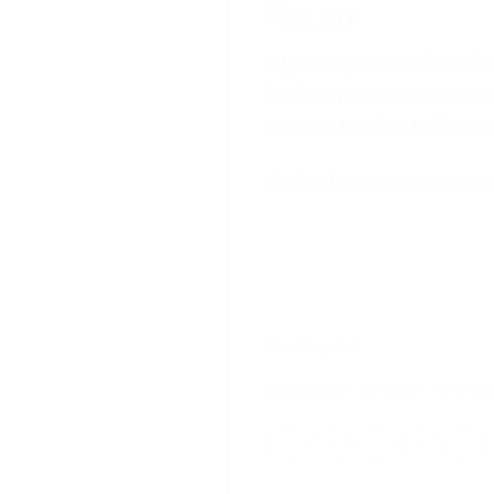
32.00
€
Η βρεφική μας κουβερτούλα
βαμβακερο ύφασμα και από 
καρότσι, το relax, το λίκνο
εξ ολοκλήρου χειροποίητα φ
Εξαντλημένο
Κατηγορίες:
handmade..
,
sleeping