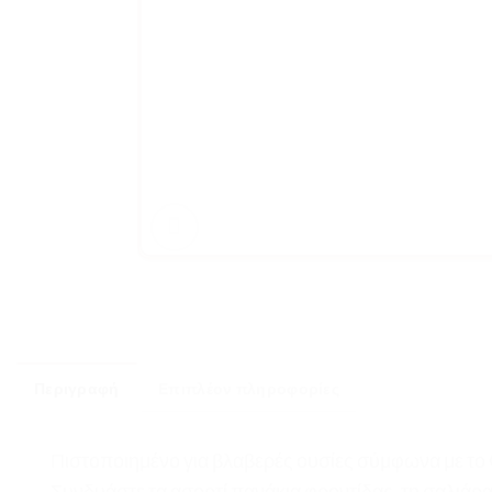
Περιγραφή
Επιπλέον πληροφορίες
Πιστοποιημένο για βλαβερές ουσίες σύμφωνα με το 
Συνδυάστε τα ασορτί πανάκια φροντίδας, τη σαλιάρα 