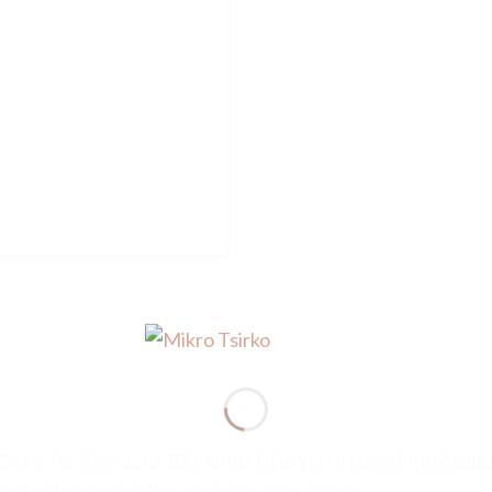
Oeko-Tex Standard 100, κατάλληλα για το ευαίσθητο δερμ
και το μπουρνουζάκι-κάπα της ίδιας σειράς.