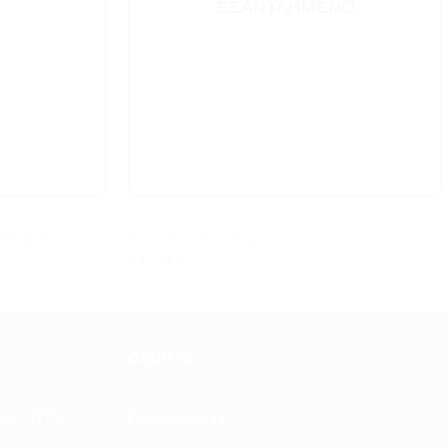
ΕΞΑΝΤΛΗΜΈΝΟ
HANDMADE..
 Mauve
Χήνα Κουδουνίστρα
€
11.00
Δέματα
μών (VISA,
ΠΑΡΑΔΟΣΗ