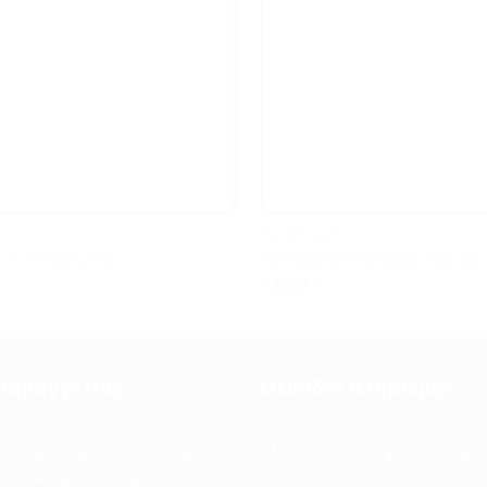
HANDMADE..
 – Green&Grey
Headband Mystique Garden
€
16.00
παραγγελίας
Μέθοδοι πληρωμής
ες ετοιμάζουμε και στέλνουμε
* Μέσω του συστήματος πληρω
σε 24 ώρες. Σε περίπτωση
MasterCard)