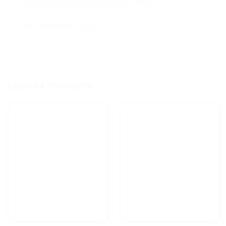
Πλένονται στο πλυντήριο στους 30’C.
*πωλείται ανά τεμάχιο.
ΣΧΕΤΙΚΆ ΠΡΟΪΌΝΤΑ