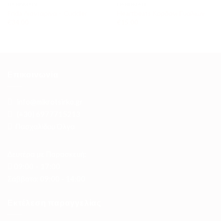
HANDMADE..
HANDMADE..
Frida Λιονταρίνα – Cuddler
Heartbeats Κορδόνι Γυαλιών
€
34.00
€
15.00
Επικοινωνία
info@mikrotsirko.gr
(+30)
6977715213
Πασχαλίδου Όλγα
Δευτέρα με Παρασκευή:
09:00 – 17:00
Σάββατο: 09:00 - 14:00
Εκτέλεση παραγγελίας