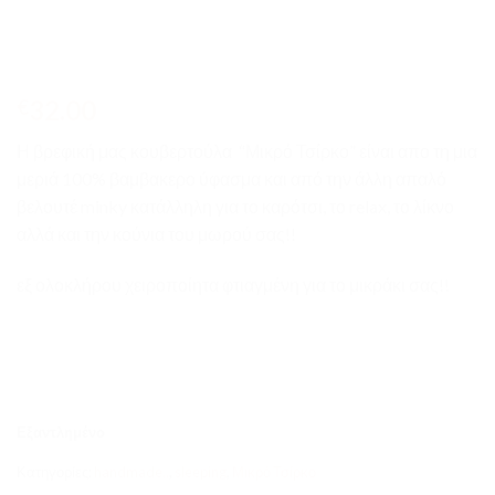
32.00
€
Η βρεφική μας κουβερτούλα “Μικρό Τσίρκο” είναι απο τη μια
μεριά 100% βαμβακερο ύφασμα και από την άλλη απαλό
βελουτέ minky κατάλληλη για το καρότσι, το relax, το λίκνο
αλλά και την κούνια του μωρού σας!!
εξ ολοκλήρου χειροποίητα φτιαγμένη για το μικράκι σας!!
Εξαντλημένο
Κατηγορίες:
handmade..
,
sleeping
,
Μικρό Τσίρκο