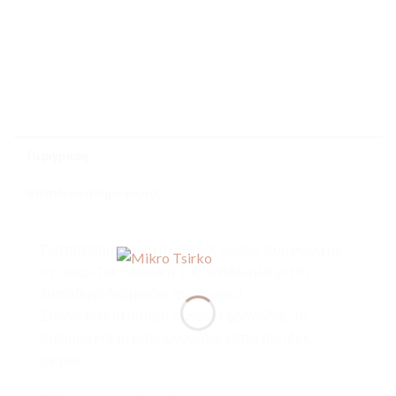
Περιγραφή
Επιπλέον πληροφορίες
Πιστοποιημένο για βλαβερές ουσίες σύμφωνα με
το Oeko-Tex Standard 100, κατάλληλα για το
ευαίσθητο δερματάκι του μωρού!
Συνδυάστε τα ασορτί πανάκια φροντίδας, τη
σαλιάρα και το μπουρνουζάκι-κάπα της ίδιας
σειράς.