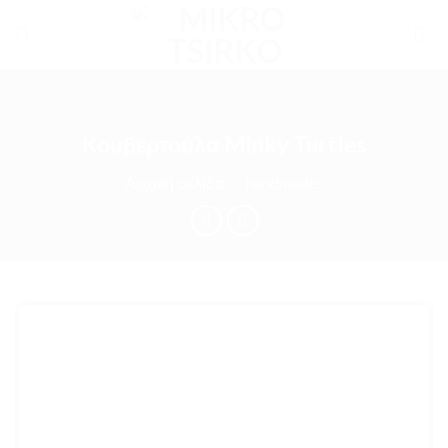
Skip
to
content
Κουβερτούλα Minky Turtles
Αρχική σελίδα
/
handmade..