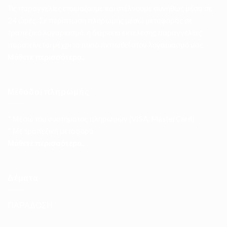
Τις παραγγελίες ετοιμάζουμε και στέλνουμε συνήθως μέσα σε
24 ώρες. Σε περίπτωση πληρωμής μέσω μεταφοράς σε
τραπεζικό λογαριασμό, η διάρκεια εκτέλεσης παραγγελίας
παρατείνεται μέχρι το ποσό πιστωθεί στον λογαριασμό μας.
Μάθετε περισσότερα..
Μέθοδοι πληρωμής
* Μέσω του συστήματος πληρωμών (VISA, MasterCard)
* Με τραπεζική μεταφορά
Μάθετε περισσότερα..
Δέματα
ΠΑΡΑΔΟΣΗ