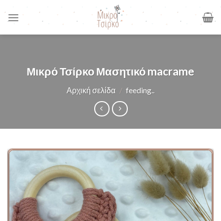
Skip
to
content
Μικρό Τσίρκο Μασητικό macrame
Αρχική σελίδα
/
feeding..