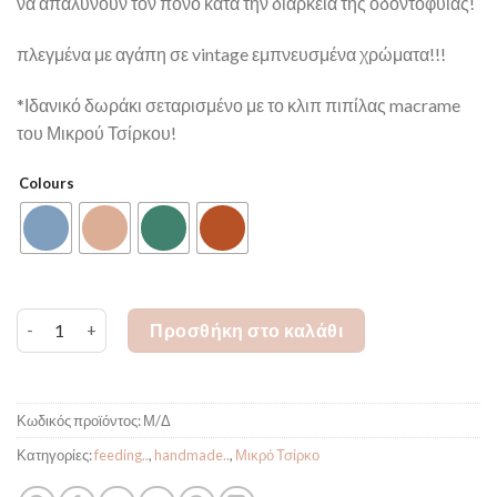
να απαλύνουν τον πόνο κατά την διάρκεια της οδοντοφυΐας!
πλεγμένα με αγάπη σε vintage εμπνευσμένα χρώματα!!!
*Ιδανικό δωράκι σεταρισμένο με το κλιπ πιπίλας macrame
του Μικρού Τσίρκου!
Colours
Μικρό Τσίρκο Μασητικό macrame ποσότητα
Προσθήκη στο καλάθι
Κωδικός προϊόντος:
Μ/Δ
Κατηγορίες:
feeding..
,
handmade..
,
Μικρό Τσίρκο