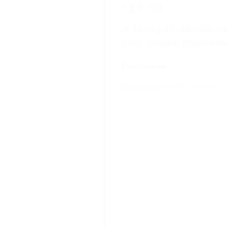
15.50
€
Ήρθε η ώρα το μικρούλι σας
Εσείς δεν έχετε παρά να τ
Εξαντλημένο
Κατηγορίες:
feeding..
,
Mushie