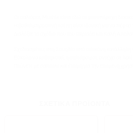
Οι σαλιάρες Mushie είναι εδώ σε μια υπέροχη διασκ
Η βαθιά μπροστινή τσέπη είναι ιδανική για να πέφτε
Διαλέξτε το σχέδιο που του ταιριάζει και Καλή Απόλ
Σχεδιασμένες στη Σουηδία
από σιλικόνη κατάλληλη γ
Εύκολο να καθαριστεί, η σαλιάρα μας αντέχει σε λεκ
Πλύνετε με σαπούνι και έτοιμη για την επόμενη χρήσ
ΣΧΕΤΙΚΆ ΠΡΟΪΌΝΤΑ