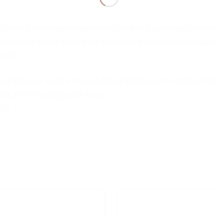
εδαστική συλλογή για να κάνετε αυτό το βήμα «ανεξαρτησί
ι το φαγητό πάνω του και να διατηρείτε καθαρό τόσο το μωρ
αυση!!
ια τρόφίμα, αυτή η παιχνιδιάρικη σαλιάρια δεν περιέχει BP
έδες και δεν απορροφά νερό.
η!!