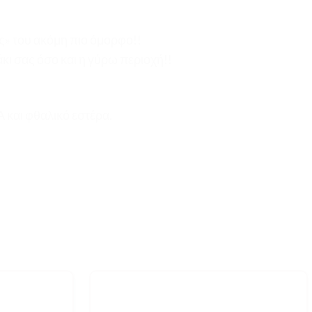
ας» του ακόμη πιο όμορφο!!
άκι σας όσο και η γύρω περιοχή!!
A και φθαλικό εστέρα.