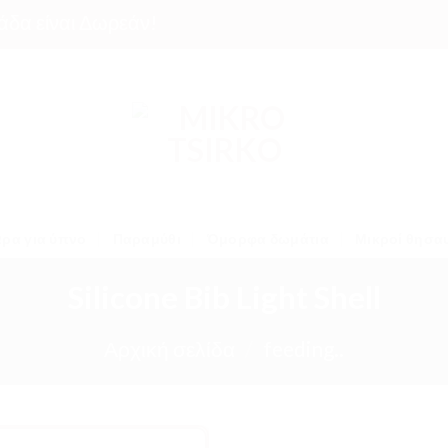
ίναι Δωρεάν!
ρα για ύπνο
Παραμύθι
Όμορφα δωμάτια
Μικροί θησα
Silicone Bib Light Shell
Αρχική σελίδα
/
feeding..