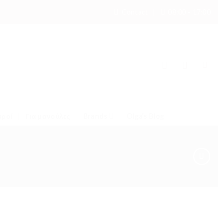
Contact
08:00 - 17:00
υροί
Για μανούλες
Brands
Olga’s Blog