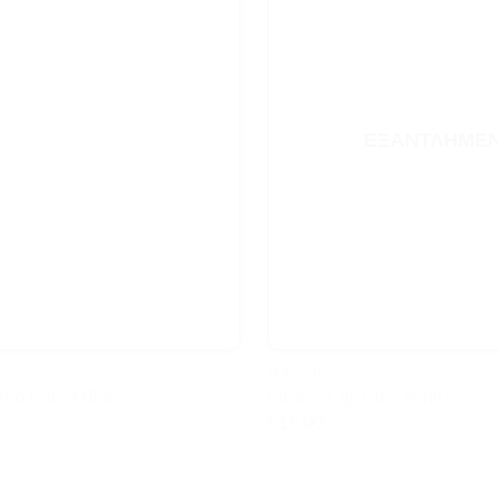
ΕΞΑΝΤΛΗΜΈ
FEEDING..
Cleo Cabet Blue
Mushie Clip Cleo White
€
16.00