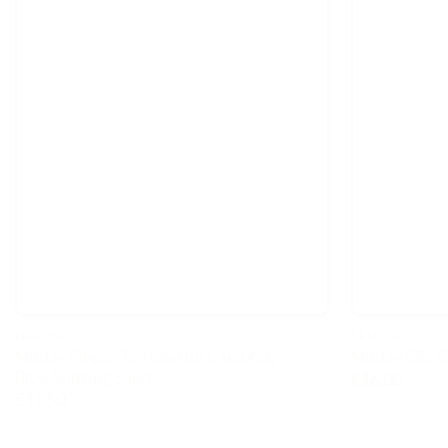
FEEDING..
FEEDING..
Mushie Finger Toothbrush Cambridge
Mushie Clip 
Blue/Shifting Sand
€
16.00
€
11.50