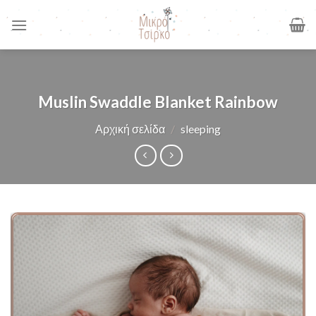
Skip
to
content
Muslin Swaddle Blanket Rainbow
Αρχική σελίδα
/
sleeping