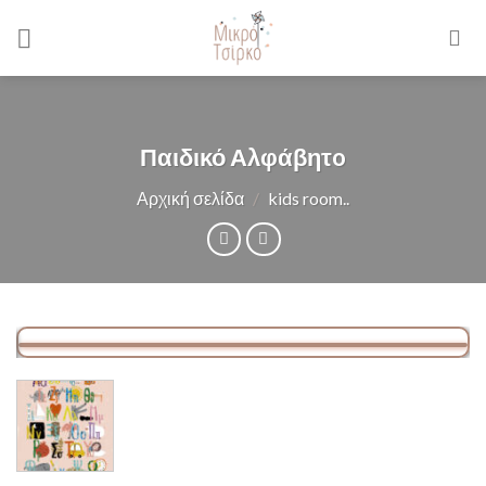
Skip
to
content
Παιδικό Αλφάβητo
Αρχική σελίδα
/
kids room..