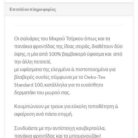
Επιπλέον πληροφορίες
Οι σαλιάρες του Μικρού Τσίρκου όπως και τα
πανάκια φροντίδας της ίδιας σειράς, διαθέτουν δύο
όψης, η μία από 100% βαμβακερό ύφασμα και από
την άλλη πετσετέ,
με υφάσματα της ελεγμένα & πιστοποιημένα για
βλαβερές ουσίες σύμφωνα με το Oeko-Tex
Standard 100, κατάλληλα για το ευαίσθητο
δερματάκι του μωρού σας.
Κουμπώνουν με τρουκ για εύκολη τοποθέτηση &
αφαίρεση ανά πάσα στιγμή.
Συνδυάστε με την αντίστοιχη κουβερτούλα,
πανάκια φροντίδας και το μπουρνουζάκι!