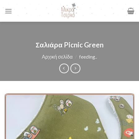
Skip
to
content
Σαλιάρα Picnic Green
Αρχική σελίδα
/
feeding..