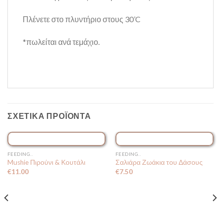
Πλένετε στο πλυντήριο στους 30’C
*πωλείται ανά τεμάχιο.
ΣΧΕΤΙΚΆ ΠΡΟΪΌΝΤΑ
ΕΞΑΝΤΛΗΜΈΝΟ
FEEDING..
FEEDING..
Mushie Πιρούνι & Κουτάλι
Σαλιάρα Ζωάκια του Δάσους
€
11.00
€
7.50