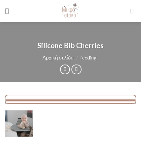
Skip
to
content
Silicone Bib Cherries
Αρχική σελίδα
/
feeding..