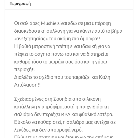
Περιγραφή
Οι σαλιάρες Mushie είναι εδώ σε μια υπέροχη
διασκεδαστική συλλογή για να κάνετε αυτό το βήμα
«ανεξαρτησίας» του ακόμη πιο όμορφο!!
Η βαθιά μπροστινή τσέπη είναι ιδανική για να
πέφτει το φαγητό πάνω του και να διατηρείτε
καθαρό τόσο το μωράκι σας όσο και η γύρω
περιοχή!!
Διαλέξτε το σχέδιο που του ταιριάζει και Καλή
Απόλαυση!!
Σχεδιασμένες στη Σουηδία
από σιλικόνη
κατάλληλη για τρόφίμα, αυτή η παιχνιδιάρικη
σαλιάρια δεν περιέχει BPA και φθαλικό εστέρα.
Εύκολο να καθαριστεί, η σαλιάρα μας αντέχει σε
λεκέδες και δεν απορροφά νερό.
Πλύνετε με σαπούνι και έτοιμη για την επόμενη