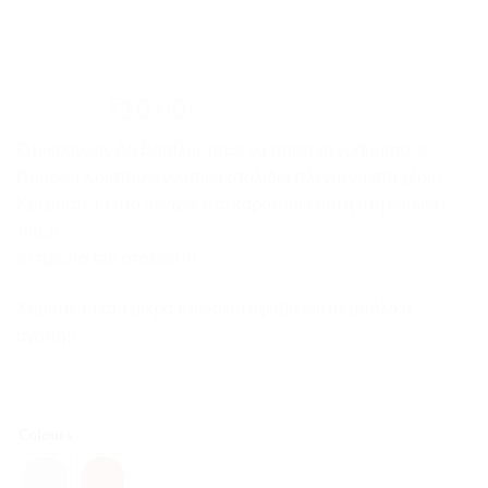
Original
Η
18.00
10.00
€
€
price
τρέχουσα
Ο μικρούλης Αη Βασίλης ήρθε να πάρει τα γράμματα..!!
was:
τιμή
Όμορφα Χριστουγεννιάτικα στολίδια πλεγμένα στο χέρι!!
€18.00.
είναι:
Κρεμάστε τα στο δέντρο, στο καροτσάκι του ή στη κούνια
€10.00.
του..!!
το πρώτο του στολίδι!!!!
Χαρίστε τα στα μικρά παιδάκια άφοβα και με μπόλικη
αγάπη!!
Colours