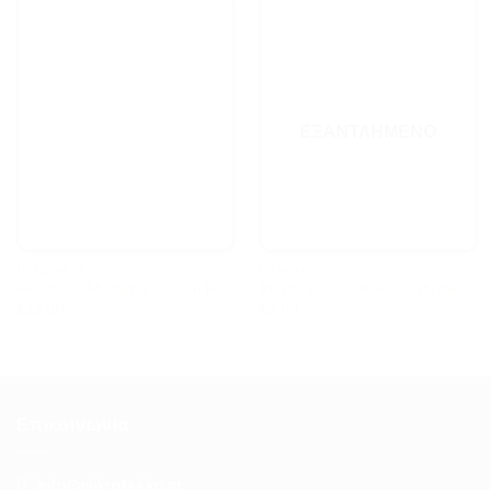
ΕΞΑΝΤΛΗΜΈΝΟ
HANDMADE..
HANDMADE..
Headband Mystique Garden Pink
Playful Bows – Pink&Butterflies
€
16.00
€
9.00
Επικοινωνία
info@mikrotsirko.gr