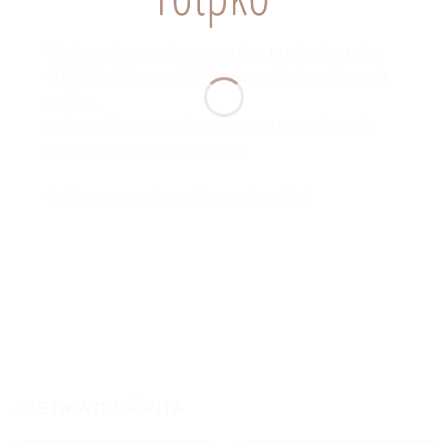
Οι κλωστές που είναι φτιαγμένα το αλογάκια είναι
100% βαμβάκι κατάλληλο για παιδικά και βρεφικά
σχέδια!
Επίσης είναι γεμισμένο με υποαλλεργικό υλικό
ειδικό για παιδικά παιχνίδια!!
*πλύσιμο στο χέρι με δροσερό νεράκι!
ΣΧΕΤΙΚΆ ΠΡΟΪΌΝΤΑ