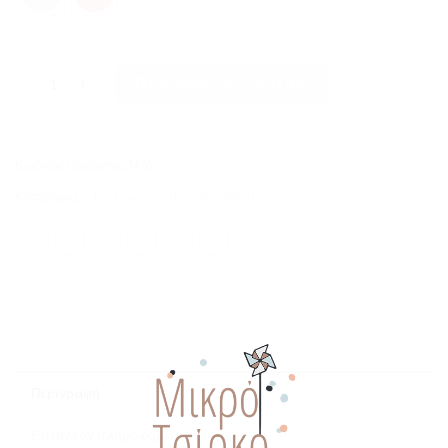
Sweet Christmas Tiny Santa ποσότητα
Προσθήκη στο καλάθι
Κωδικός προϊόντος:
Μ/Δ
Κατηγορίες:
Christmas
,
handmade..
,
little treasures..
Περιγραφή
Επιπλέον πληροφορίες