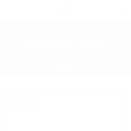
Skip
to
content
Sweet Christmas Tiny Santa
Αρχική σελίδα
/
handmade..
Προσφορά!