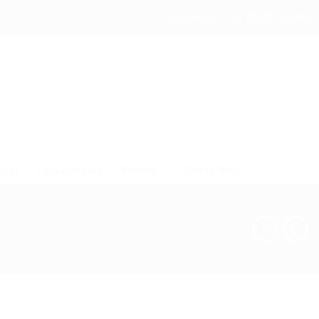
Contact
08:00 - 17:00
υροί
Για μανούλες
Brands
Olga’s Blog