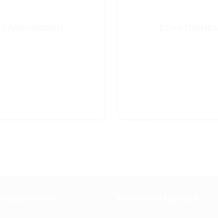
ΕΞΑΝΤΛΗΜΈΝΟ
ΕΞΑΝΤΛΗΜΈ
HANDMADE..
 – Tiny Wanderers
Ροζ Αρκουδάκι Νεράιδα – Ti
€
23.00
παραγγελίας
Μέθοδοι πληρωμής