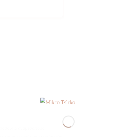
κροβούτια ανάμεσα τους.
 στα όμορφα νούφαρα των λιμνών.