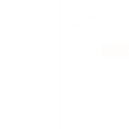
30.00
€
Το Βατραχάκι είναι μια ρομ
λίμνες.
Σε απόθεμα
Βατραχάκι - Cuddler ποσότ
Προσθήκ
Κατηγορίες:
handmade..
,
Lemon d