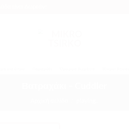
είναι Δωρεάν!
ρα για ύπνο
Παραμύθι
Όμορφα δωμάτια
Μικροί θησα
Βατραχάκι – Cuddler
Αρχική σελίδα
/
playing..