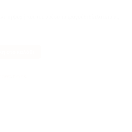
αντική ψυχή που του αρέσει το τραγούδι δίπλα απο τις
ητα
η στο καλάθι
reamz
,
playing..