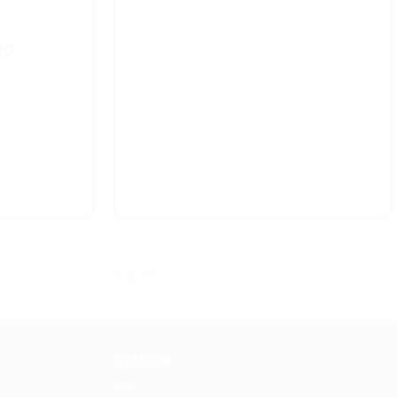
ΝΟ
ANIMI WOOD WORKSHOP
ny Wanderers
Αερόστατο στα Σύννεφα
€
48.00
Δέματα