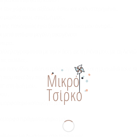
τηκα και έτσι θα το κάνω!!
υμε τον χώρο που αξίζουν, έστω και καθυστερημένα..
 μερίδιό τους στη ζωή μας..
της πανδημίας εγώ ξεκινάω το δικό μου όνειρο..
αι μετά από μια μεγάλη οικογένεια
τερα..
αλληλογραφούσα με την Κάση, με τη Ρένα μου, με τη Λενιώ 
ις σελίδες..
να παιχνίδια.. μάζευα αλληλογραφίες και η μυρωδιά τους α
 που ποτέ δεν πέρασε..
α” στη ζωή μου..
ου..
 ομορφότερο καταφύγιό μας..
ε όμορφα πράγματα γύρω μας,
είλουμε να δώσουμε στα παιδιά μας