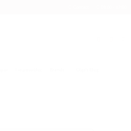
Contact
08:00 - 17:00
υροί
Για μανούλες
Brands
Olga’s Blog