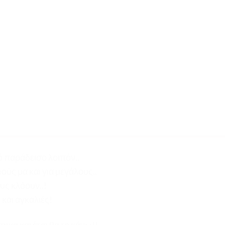
ό παράδεισο λοιπόν..
ούς μα και για μεγάλους..
υς κλόουν..!
 και αγκαλιές!