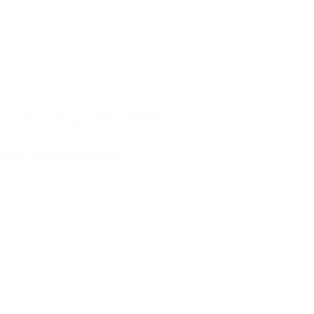
και με ένα σωρό ακόμη παιδιά..
κόμη υπάρχει μέσα μου..