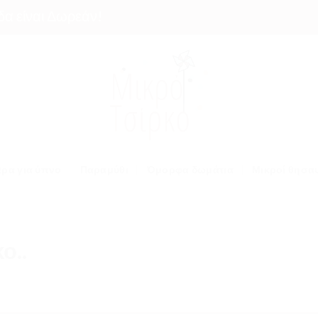
αι Δωρεάν!
ρα για ύπνο
Παραμύθι
Όμορφα δωμάτια
Μικροί θησα
ο..