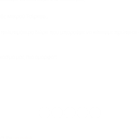
ενός Μικρού Τσίρκου..
ο πολυτιμότερο δώρο που μπορούμε να κάνουμε πρώτα σε εμ
 κόσμο μας πιο όμορφο!!
ark the
permalink
.