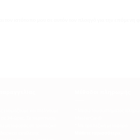
αι τον ιστότοπο μου σε αυτόν τον πλοηγό για την επόμενη
παραγγελίας
Μέθοδοι πληρωμής
ες ετοιμάζουμε και στέλνουμε
* Μέσω του συστήματος πληρω
σε 24 ώρες. Σε περίπτωση
MasterCard)
ω μεταφοράς σε τραπεζικό
* Με τραπεζική μεταφορά
 διάρκεια εκτέλεσης
Μάθετε περισσότερα..