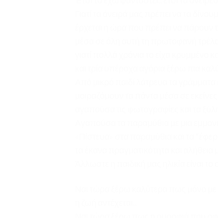
Έτσι το έχω φανταστεί.. έτσι το ονειρεύ
Γιατί τα όνειρά μας πρέπει να τα δίνο
έρχεται η ώρα που πρέπει να πάρουν το
μέσα σε όλη αυτή τη πρωτοφανή τρέλα 
γιατί πολλά χρόνια το είχα κρυμμένο κ
και τρία υπέροχα αγόρια ξέρω πια καλύ
Από μικρό παιδί λάτρευα τα γράμματα 
μοιραζόμουν τα πάντα μέσα σε εκείνες τ
αγαπούσα τις φωτογραφίες και τα ξύλι
Αγαπούσα τα παραμύθια με μια εμμονή
«Πίστευα» στα παραμύθια και τα “έφερ
τα έκανα πραγματικότητα και αλήθεια μ
Άλλωστε η παιδική μας ηλικία είναι το
Ναι τώρα ξέρω καλύτερα πως μόνο μ
η ζωή αντέχεται..
Ναι τώρα ξέρω πως η ομορφιά που οφ