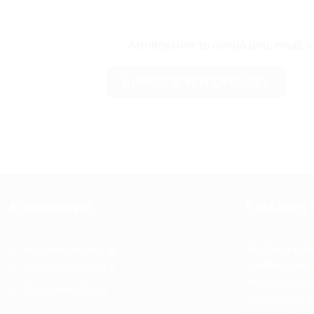
Αποθήκευσε το όνομά μου, email, κ
Επικοινωνία
Εκτέλεση 
Τις παραγγελί
info@mikrotsirko.gr
συνήθως μέσα 
(+30)
6977715213
πληρωμής μέσ
Πασχαλίδου Όλγα
λογαριασμό, η