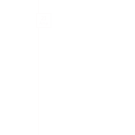
21
Απρ