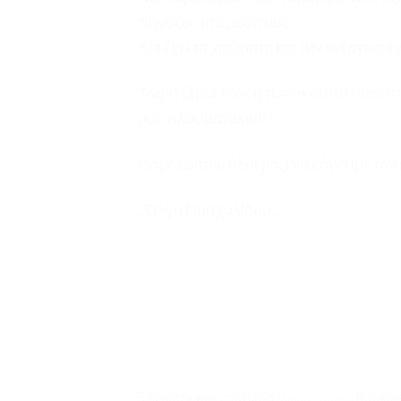
πηγάζει από μέσα μας..
Και έχει τα χρώματα και την ενέργεια 
Τώρα ξέρω πως η παιδικότητα είναι τ
μας πλασματάκια!!!
Πάμε λοιπόν όλοι μαζί να κάνουμε τον
..Όλγα Πασχαλίδου..
This entry was posted in
Μικρό Τσίρκο
. Bookm