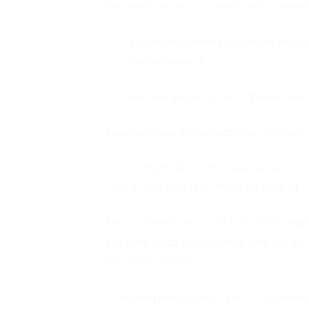
και αυτός και εγώ.. «αυτός» είναι ο μικ
Σε 2 μέρες κολλάει και ο μεσαίος μου 
δύτη θα το έκανε!!!
Κοινώς νοσήσαμε και οι 4.. Όλοι εκτός
Όλοι πλήρως εμβολιασμένοι.. ο μεσαίο
Ένα μπέρδεμα και ένας χαμός.. με δέκ
έτσι το λέει ο μικρός..πόσες ανησυχίες
Και μετά από μέρες.. ΕΠΙΤΕΛΟΥΣ σήμ
Να είσαι τόσο χαρούμενος που είσαι «α
Φτου ξελευθερία..
Από όλο αυτό θα κρατήσω τις αγκαλιές