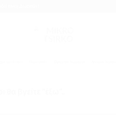
ίναι Δωρεάν!
ρα για ύπνο
Παραμύθι
Όμορφα δωμάτια
Μικροί θησα
 θα βγείτε “έξω”..