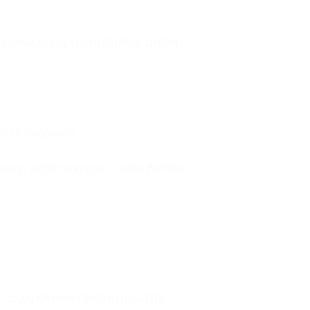
 να κυκλοφορεί στο σπίτι με στολή
αι το ακύρωσα..
αση.. πόσες σκέψεις.. πολύ Neftlix
 το χεράκι του Ορέστη μου, στο