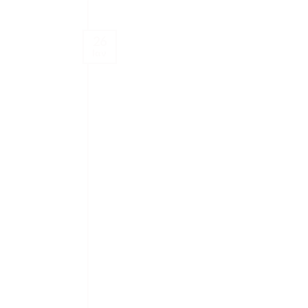
26
Ιαν