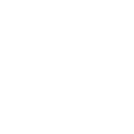
ωδιά του περγαμόντου που ήταν και το «τεστ» μου για να μ
γες στιγμές που τον έβλεπαν μέσα στο σπίτι όντας σε καρα
 «δυνατούς» και πιο αγαπημένους.. βέβαια να πω πως τώρα 
ένη μου Κική..
 ΑΚΡΙΒΩΣ έτσι νιώθω..
να τελειώσει όλο αυτό και να πάμε σινεμά ίσως πάμε και έν
φόβο..
ark the
permalink
.