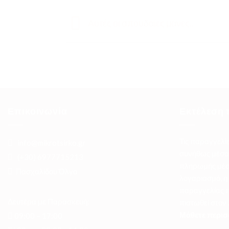
Αυτές οι σπουδαίες μάνες..
Επικοινωνία
Εκτέλεση 
Τις παραγγελί
info@mikrotsirko.gr
συνήθως μέσα 
(+30)
6977715213
πληρωμής μέσ
Πασχαλίδου Όλγα
λογαριασμό, η
παραγγελίας π
Δευτέρα με Παρασκευή:
πιστωθεί στον
Μάθετε περισ
09:00 – 17:00