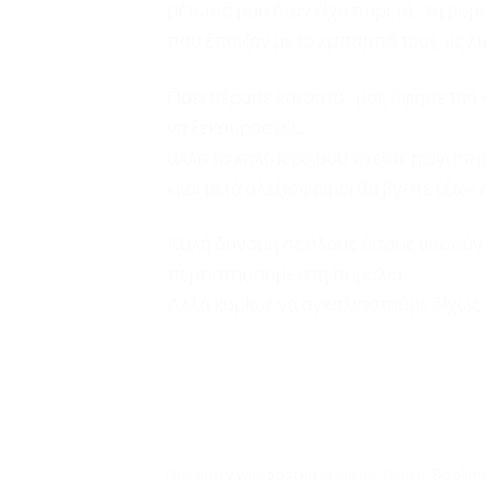
μέτωπό μου όταν είχα πυρετό.. τη μυρ
που έπαιζαν με τον μπαμπά τους τις λί
Πάει πέρασε και αυτό.. μας άφησε πιο
να ξεκουραστώ..
αλλά το καλύτερο μου το είπε η αγαπημ
«και μετά αλεξίσφαιροι θα βγείτε έξω»
Καλή δύναμη σε όλους όσους νοσούν.. 
περπατήσουμε στη παραλία..
Αλλά κυρίως να αγκαλιαστούμε δίχως 
This entry was posted in
Μικρό Τσίρκο
. Bookm