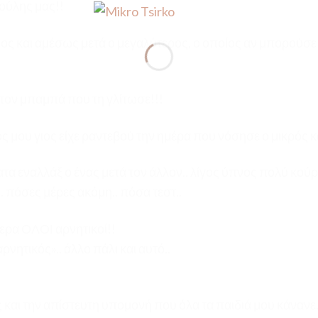
ρούλης μας!!
γιος και αμέσως μετά ο μεγαλύτερος, ο οποίος αν μπορούσε
 τον μπαμπά που τη γλίτωσε!!!
ς μου γιος είχε ραντεβού την ημέρα που νόσησε ο μικρός κ
ατα εναλλάξ ο ένας μετά τον άλλον.. λίγος ύπνος πολύ κούρ
.. πόσες μέρες ακόμη.. πόσα τεστ..
ερα ΟΛΟΙ αρνητικοί!!
ρνητικός».. άλλο πάλι και αυτό..
 και την απίστευτη υπομονή που όλα τα παιδιά μου κάνανε..