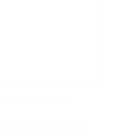
 έχει δει ποτέ ο Ορέστης.. θα
ρα.. Δευτέρα μαθαίνω πως υπάρχει
η
ω 5
μέρα βγήκε θετικός στον Covid