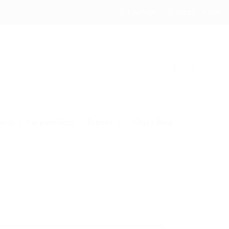
Contact
08:00 - 17:00
υροί
Για μανούλες
Brands
Olga’s Blog