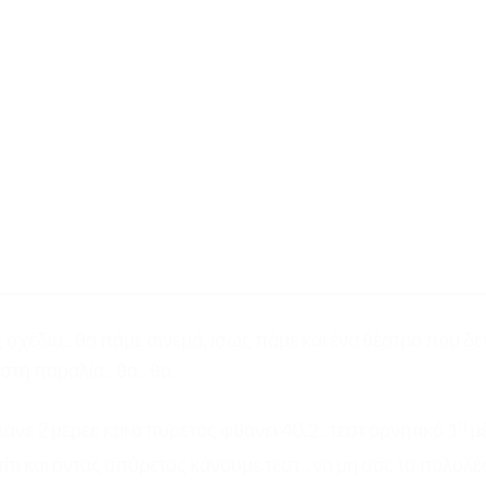
 σχέδια.. θα πάμε σινεμά, ίσως πάμε και ένα θέατρο που δεν
η παραλία.. θα.. θα..
η
άνε 2 μέρες και ο πυρετός φθάνει 40,2.. τεστ αρνητικό 1
μέ
ίτι και όντας απύρετος κάνουμε τεστ.. να μη σας τα πολυλέ