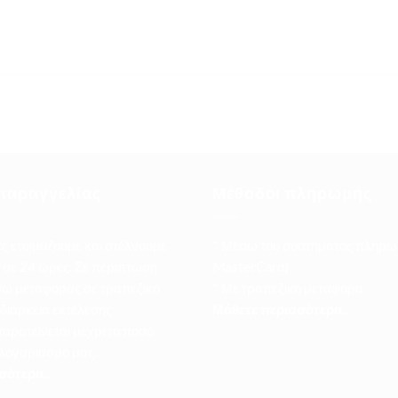
παραγγελίας
Μέθοδοι πληρωμής
ες ετοιμάζουμε και στέλνουμε
* Μέσω του συστήματος πληρω
σε 24 ώρες. Σε περίπτωση
MasterCard)
ω μεταφοράς σε τραπεζικό
* Με τραπεζική μεταφορά
 διάρκεια εκτέλεσης
Μάθετε περισσότερα..
αρατείνεται μέχρι το ποσό
 λογαριασμό μας.
σότερα..