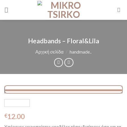
Skip
to
content
Headbands – Floral&Lila
Αρχική σελίδα
/
handmade..
12.00
€
Υπέροχες χειροποίητες κορδέλες τόσο ιδιαίτερες όσο και τα