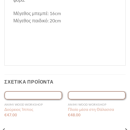
Μέγεθος μπεμπέ: 16cm
Μέγεθος παιδικό: 20cm
ΣΧΕΤΙΚΆ ΠΡΟΪΌΝΤΑ
ΕΞΑΝΤΛΗΜΈΝΟ
ANIMI WOOD WORKSHOP
ANIMI WOOD WORKSHOP
Δούρειος Ίππος
Πλοίο μέσα στη Θάλασσα
€
47.00
€
48.00