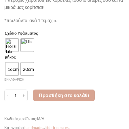
μικρά μας κορίτσια!!
*πωλούνται ανά 1 τεμάχιo.
Σχέδιο Υφάσματος
μήκος
16cm
20cm
ΕΚΚΑΘΆΡΙΣΗ
Headbands - Floral&Lila ποσότητα
Προσθήκη στο καλάθι
Κωδικός προϊόντος:
Μ/Δ
Κατηγορίες:
handmade..
,
little treasures..