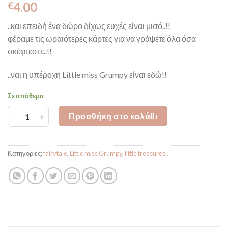
4.00
€
..και επειδή ένα δώρο δίχως ευχές είναι μισό..!!
φέραμε τις ωραιότερες κάρτες για να γράψετε όλα όσα
σκέφτεστε..!!
..ναι η υπέροχη Little miss Grumpy είναι εδώ!!
Σε απόθεμα
ευχαριστώ που υπάρχεις ποσότητα
Προσθήκη στο καλάθι
Κατηγορίες:
fairytale
,
Little miss Grumpy
,
little treasures..