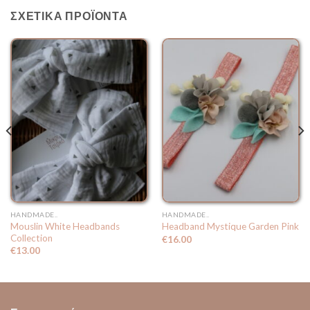
ΣΧΕΤΙΚΆ ΠΡΟΪΌΝΤΑ
HANDMADE..
HANDMADE..
Mouslin White Headbands
Headband Mystique Garden Pink
Collection
€
16.00
€
13.00