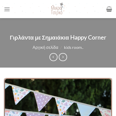
Skip
to
content
Γιρλάντα με Σημαιάκια Happy Corner
Αρχική σελίδα
/
kids room..