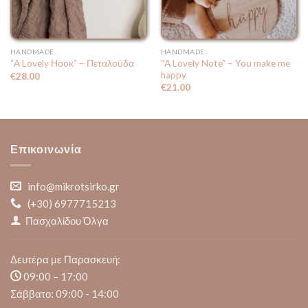
HANDMADE..
HANDMADE..
“A Lovely Note” – You make me
“A Lovely Ηοοκ” – Πεταλούδα
happy
€
28.00
€
21.00
Επικοινωνία
info@mikrotsirko.gr
(+30)
6977715213
Πασχαλίδου Όλγα
Δευτέρα με Παρασκευή:
09:00 – 17:00
Σάββατο: 09:00 - 14:00