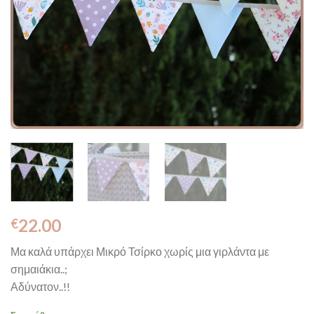
22.00
€
Μα καλά υπάρχει Μικρό Τσίρκο χωρίς μια γιρλάντα με
σημαιάκια..;
Αδύνατον..!!