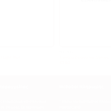
FEEDING..
d Light Blue
Σαλιάρα Ζωάκια του Δάσους
€
7.50
παραγγελίας
Μέθοδοι πληρωμής
ες ετοιμάζουμε και στέλνουμε
* Μέσω του συστήματος πληρω
σε 24 ώρες. Σε περίπτωση
MasterCard)