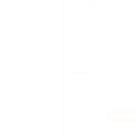
18.00
€
Ήρθε η ώρα να μάθουν να τ
τα πιάτα της Mushie θα είν
Διλέξτε το χρώμα σας και κ
Colours
ΕΚΚΑΘΆΡΙΣΗ
Mushie Πιάτα Στρόγγυλα 2 
Προσθήκ