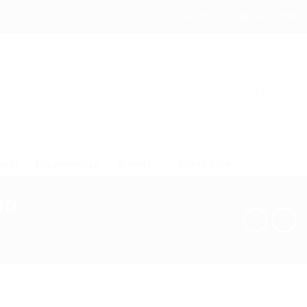
Contact
08:00 - 17:00
υροί
Για μανούλες
Brands
Olga’s Blog
ια