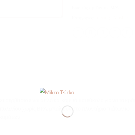
Κωδικός προϊόντος:
Μ/Δ
Κατηγορίες:
feeding..
,
Mushie
 σερβίτσιο είναι απλό και κομψό και εύκολο για να το κρά
υλενίου χωρίς BPA, μπαίνουν στο πλυντήριο πιάτων και
οκυμάτων!!