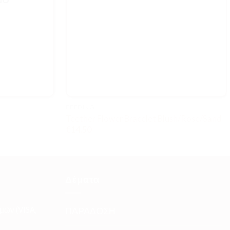
FEEDING..
Teether Flower Bracelet Blush/Rose/Sand
€
14.50
Δέματα
μών (VISA,
ΠΑΡΑΔΟΣΗ