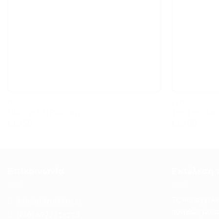
FEEDING..
FEEDING..
Silicone Bib Rainbow
Teether Clou
€
15.50
€
12.00
Επικοινωνία
Εκτέλεση 
Τις παραγγελί
info@mikrotsirko.gr
συνήθως μέσα 
(+30)
6977715213