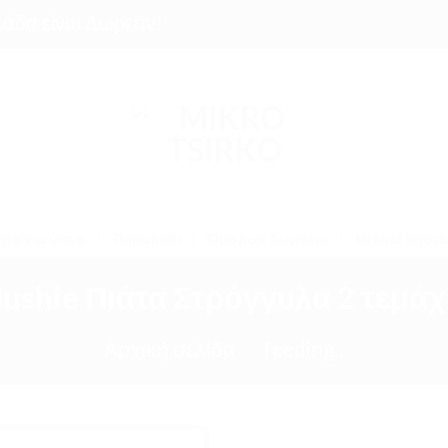
είναι Δωρεάν!
ρα για ύπνο
Παραμύθι
Όμορφα δωμάτια
Μικροί θησα
ushie Πιάτα Στρόγγυλα 2 τεμάχ
Αρχική σελίδα
/
feeding..