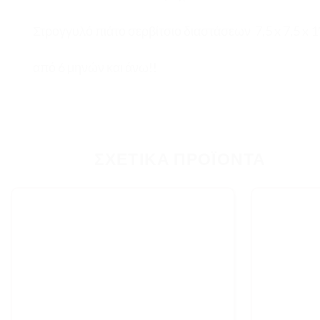
Στρογγυλό πιάτο σερβίτσιο διαστάσεων 7,5 x 7,5 x 1″
από 6 μηνών και άνω!!
ΣΧΕΤΙΚΆ ΠΡΟΪΌΝΤΑ