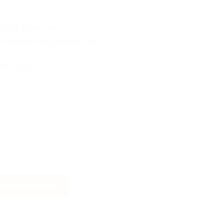
ρώνε μόνα τους..;
αι ο καλύτερος βοηθός τους!!
αλή αρχή!!
τεμάχια ποσότητα
η στο καλάθι