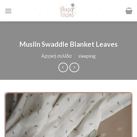
Skip
to
content
Muslin Swaddle Blanket Leaves
Αρχική σελίδα
/
sleeping