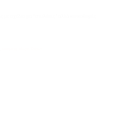
 με σχέδια για “στυλάτες” αλλά και καθαρές
,
sleeping
,
Μικρό Τσίρκο