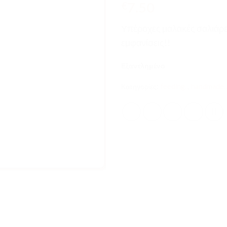
7.50
€
Υπέροχες μαλακές σαλιάρες
εμφανίσεις!!
Εξαντλημένο
Κατηγορίες:
feeding..
,
handmade..