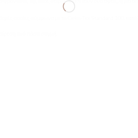
α φροντίδας της ίδιας σειράς, διαθέτουν δύο όψεις, η μί
βερές ουσίες σύμφωνα με το Oeko-Tex Standard 100, κατάλ
ίρεση ανά πάσα στιγμή.