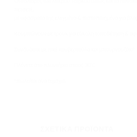
Οι σαλιάρες του Μικρού Τσίρκου όπως και τα πανάκι
πετσετέ,
με υφάσματα της ελεγμένα & πιστοποιημένα για βλα
Κουμπώνουν με τρουκ για εύκολη τοποθέτηση & αφα
Συνδυάστε με πικέ κουβερτούλα και μπουρνουζάκι!
Πλένετε στο πλυντήριο στους 30’C
*πωλείται ανά τεμάχιο.
ΣΧΕΤΙΚΆ ΠΡΟΪΌΝΤΑ