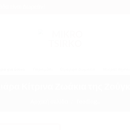
ίναι Δωρεάν!
ρα για ύπνο
Παραμύθι
Όμορφα δωμάτια
Μικροί θησα
ιάρα Κίτρινα Ζωάκια της Ζούγ
Αρχική σελίδα
/
feeding..