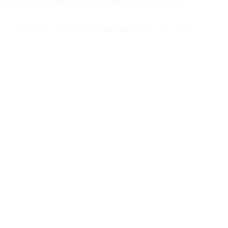
α από 100% βαμβακερό ύφασμα και από την άλλη
ληλα για το ευαίσθητο δερματάκι του μωρού σας.