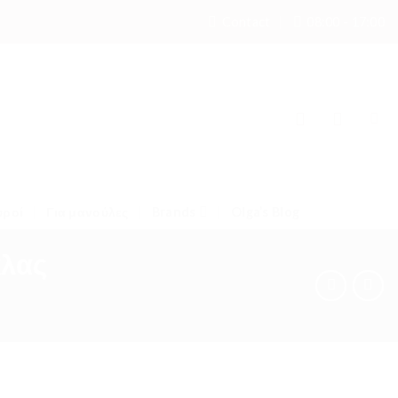
Contact
08:00 - 17:00
υροί
Για μανούλες
Brands
Olga’s Blog
κλας