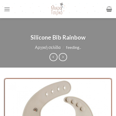
Skip
to
content
Silicone Bib Rainbow
Αρχική σελίδα
/
feeding..