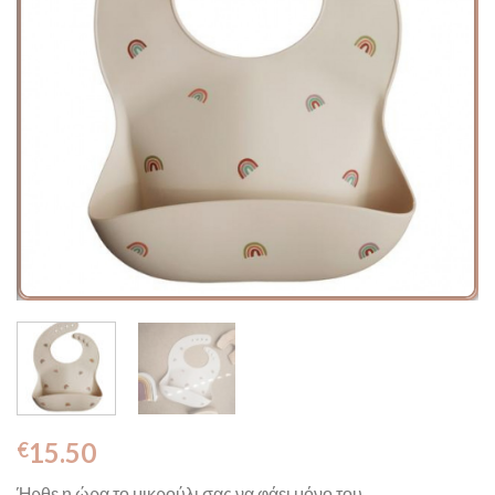
15.50
€
Ήρθε η ώρα το μικρούλι σας να φάει μόνο του..