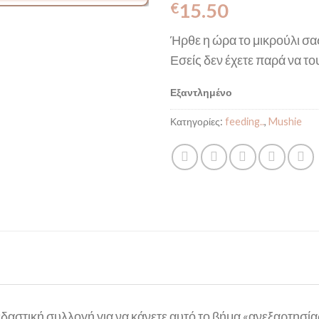
15.50
€
Ήρθε η ώρα το μικρούλι σας
Εσείς δεν έχετε παρά να τ
Εξαντλημένο
Κατηγορίες:
feeding..
,
Mushie
εδαστική συλλογή για να κάνετε αυτό το βήμα «ανεξαρτησί