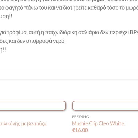
ι το φαγητό πάνω του και να διατηρείτε καθαρό τόσο το μωρ
αυση!!
ια τρόφίμα, αυτή η παιχνιδιάρικη σαλιάρια δεν περιέχει BP
έδες και δεν απορροφά νερό.
η!!
ΕΞΑΝΤΛΗΜΈΝ
FEEDING..
σιλικόνης με βεντούζα
Mushie Clip Cleo White
€
16.00