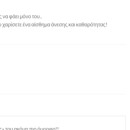
 να φάει μόνο του..
ου χαρίσετε ένα αίσθημα άνεσης και καθαρότητας!
ας» του ακόμη πιο όμορφο!!