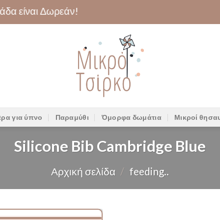
 είναι Δωρεάν!
ρα για ύπνο
Παραμύθι
Όμορφα δωμάτια
Μικροί θησα
Silicone Bib Cambridge Blue
Αρχική σελίδα
/
feeding..