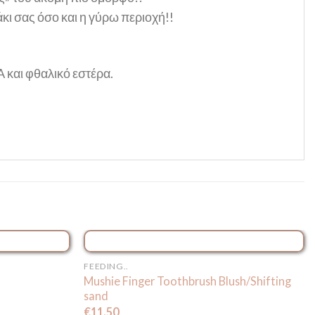
άκι σας όσο και η γύρω περιοχή!!
A και φθαλικό εστέρα.
Ο
ΕΞΑΝΤΛΗΜΈΝΟ
FEEDING..
Mushie Finger Toothbrush Blush/Shifting
sand
€
11.50