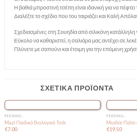
Η βαθιά μπροστινή τσέπη είναι ιδανική για να πέφτε
Διαλέξτε το σχέδιο που του ταιριάζει και Καλή Απόλ
Σχεδιασμένες στη Σουηδία
από σιλικόνη κατάλληλη γ
Εύκολο να καθαριστεί, η σαλιάρα μας αντέχει σε λεκ
Πλύνετε με σαπούνι και έτοιμη για την επόμενη χρήσ
ΣΧΕΤΙΚΆ ΠΡΟΪΌΝΤΑ
ΕΞΑΝΤΛΗΜΈΝΟ
FEEDING..
FEEDING..
Mazi Παιδικό Βιολογικό Τσάι
Mushie Πιάτο 
€
7.00
€
19.50