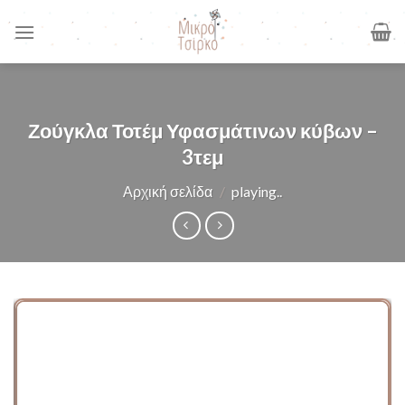
Skip
to
content
Ζούγκλα Τοτέμ Υφασμάτινων κύβων –
3τεμ
Αρχική σελίδα
/
playing..