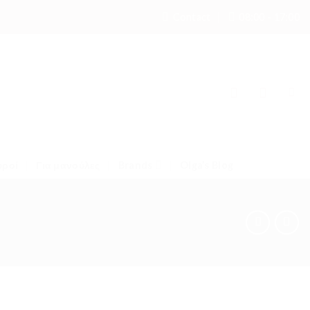
Contact
08:00 - 17:00
υροί
Για μανούλες
Brands
Olga’s Blog