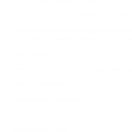
Αν πάλι το γυρίσεις ανάποδα γίνεσαι ιππότης ή έχεις
Και επειδή η φαντασία των παιδιών είναι ατελείωτη 
Ξύλινη σανίδα ισορροπίας κατασκευασμένη στην Ελ
880×330 χιλιοστά
Όταν η σανίδα τοποθετείται σαν γέφυρα, το πάνω μέ
Ηλικίες: 2 μέχρι 100 ετών
Βάρος αντοχής: μέχρι 160 κιλά
Υλικό: Κόντρα πλακέ
Βάρος σανίδας: 3,5 κιλά