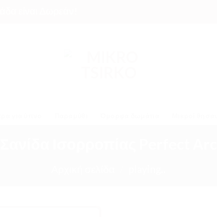
ίναι Δωρεάν!
ρα για ύπνο
Παραμύθι
Όμορφα δωμάτια
Μικροί θησα
Σανίδα Ισορροπίας Perfect Arc
Αρχική σελίδα
/
playing..