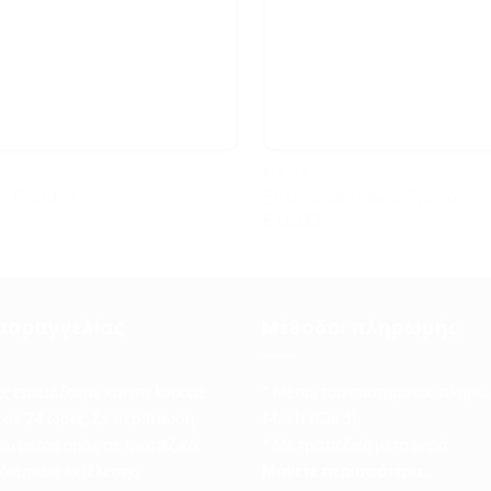
PLAN TOYS
– Cuddler
Ξύλινος Μουσικός Τροχός
€
16.00
παραγγελίας
Μέθοδοι πληρωμής
ες ετοιμάζουμε και στέλνουμε
* Μέσω του συστήματος πληρω
σε 24 ώρες. Σε περίπτωση
MasterCard)
ω μεταφοράς σε τραπεζικό
* Με τραπεζική μεταφορά
 διάρκεια εκτέλεσης
Μάθετε περισσότερα..