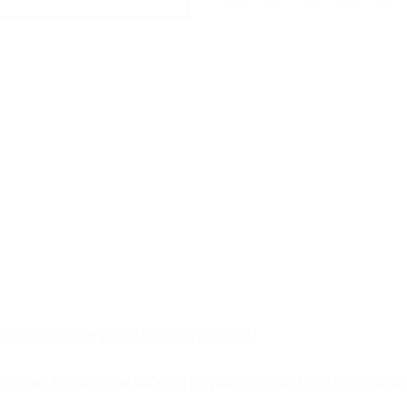
ίς να τα παίξει με πολλούς τρόπους!!
ια όρθια, καθιστά, οκλαδόν ή μπρούμυτα, να ξαπλωσει ανά