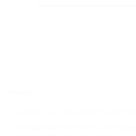
Περιγραφή
Ένα παιχνίδι χωρίς οδηγίες χρήσεις που μπορεί κανε
με τη σανίδα μπορεί να ισορροπήσει -να κάνει κούν
χαζεψει τηλεόραση κρατώντας ισορροπία!!