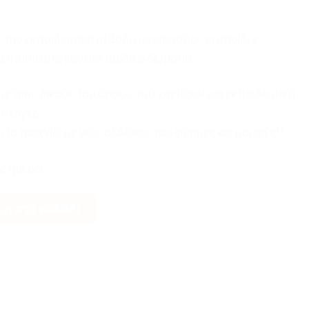
την εκπαιδευτική μέθοδο μοντεσσόρι, οι σανίδες
λείπουν από κανένα παιδικό δωμάτιο.
 με τους δικούς του όρους, του χαρίζουν μια εκπαιδευτική
πιλογές,
ι το παιχνίδι με νέες ολόδικες του φόρμες και μορφές!!
ς ημέρες
 Arc ποσότητα
η στο καλάθι
ρό Τσίρκο