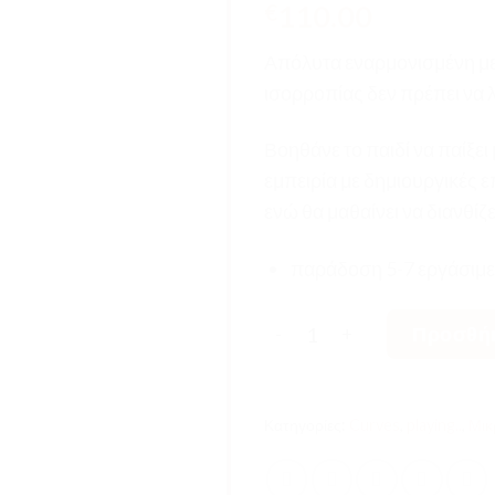
110.00
€
Απόλυτα εναρμονισμένη με 
ισορροπίας δεν πρέπει να 
Βοηθάνε το παιδί να παίξει
εμπειρία με δημιουργικές ε
ενώ θα μαθαίνει να διανθίζε
παράδοση 5-7 εργάσιμε
Σανίδα Ισορροπίας Perfect
Προσθήκ
Κατηγορίες:
Curves
,
playing..
,
Μικ