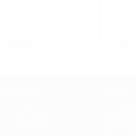
HANDMADE..
HANDMADE..
Χήνα Κουδουνίστρα
Κουκουβάγια 
€
11.00
€
30.00
Επικοινωνία
Εκτέλεση 
Τις παραγγελί
info@mikrotsirko.gr
συνήθως μέσα 
(+30)
6977715213
πληρωμής μέσ
Πασχαλίδου Όλγα
λογαριασμό, η