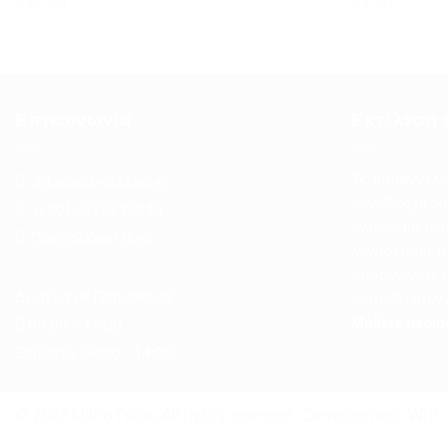
€
15.50
€
7.50
Επικοινωνία
Εκτέλεση 
Τις παραγγελί
info@mikrotsirko.gr
συνήθως μέσα 
(+30)
6977715213
πληρωμής μέσ
Πασχαλίδου Όλγα
λογαριασμό, η
παραγγελίας π
Δευτέρα με Παρασκευή:
πιστωθεί στον
Μάθετε περισ
09:00 – 17:00
Σάββατο: 09:00 - 14:00
© 2026 MikroTsirko All rights reserved - Development With