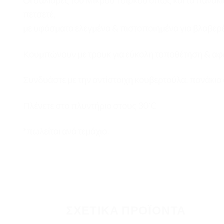
Οι σαλιάρες του Μικρού Τσίρκου όπως και τα πανάκι
πετσετέ,
με υφάσματα ελεγμένα & πιστοποιημένα για βλαβερέ
Κουμπώνουν με τρουκ για εύκολη τοποθέτηση & αφα
Συνδυάστε με την αντίστοιχη κουβερτούλα, πανάκια 
Πλένετε στο πλυντήριο στους 30’C
*πωλείται ανά τεμάχιο.
ΣΧΕΤΙΚΆ ΠΡΟΪΌΝΤΑ