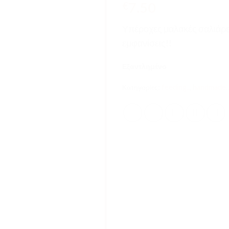
7.50
€
Υπέροχες μαλακές σαλιάρες
εμφανίσεις!!
Εξαντλημένο
Κατηγορίες:
feeding..
,
handmade..