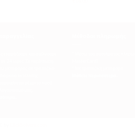
€
16.00
παραγγελίας
Μέθοδοι πληρωμής
ες ετοιμάζουμε και στέλνουμε
* Μέσω του συστήματος πληρω
σε 24 ώρες. Σε περίπτωση
MasterCard)
ω μεταφοράς σε τραπεζικό
* Με τραπεζική μεταφορά
 διάρκεια εκτέλεσης
Μάθετε περισσότερα..
αρατείνεται μέχρι το ποσό
 λογαριασμό μας.
σότερα..
by
ClickSolvers.com