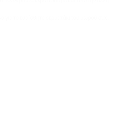
 από 100% βαμβακερό ύφασμα και από την άλλη
α για το ευαίσθητο δερματάκι του μωρού σας.