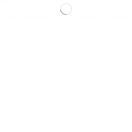
α φροντίδας της ίδιας σειράς, διαθέτουν δύο όψης, η μία
ς ουσίες σύμφωνα με το Oeko-Tex Standard 100, κατάλληλ
ίρεση ανά πάσα στιγμή.
φροντίδας και το μπουρνουζάκι!