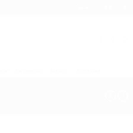
Contact
08:00 - 17:00
υροί
Για μανούλες
Brands
Olga’s Blog