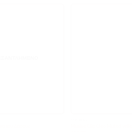
ΕΞΑΝΤΛΗΜΈΝΟ
FEEDING..
ια του Δάσους
Mushie Clip Cleo Muted yell