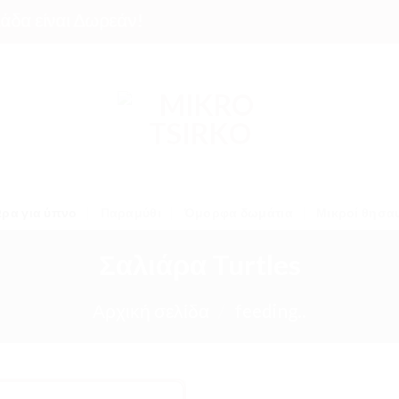
είναι Δωρεάν!
ρα για ύπνο
Παραμύθι
Όμορφα δωμάτια
Μικροί θησα
Σαλιάρα Turtles
Αρχική σελίδα
/
feeding..