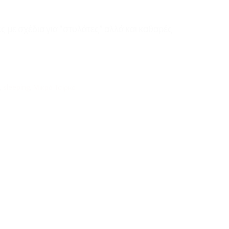
 με σχέδια για “στυλάτες” αλλά και καθαρές
,
sleeping
,
Μικρό Τσίρκο