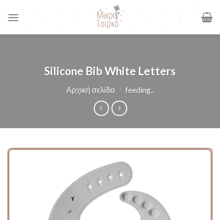
Skip
to
content
Silicone Bib White Letters
Αρχική σελίδα
/
feeding..