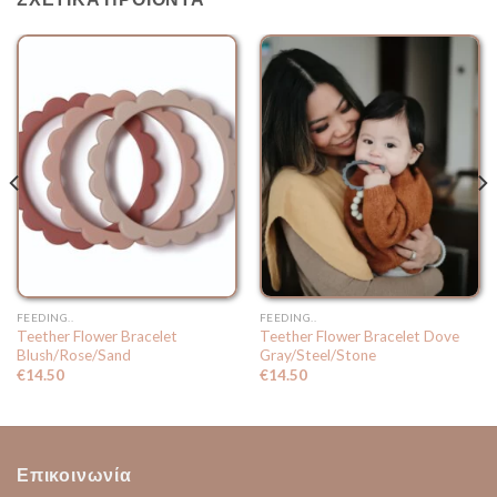
FEEDING..
FEEDING..
Teether Flower Bracelet
Teether Flower Bracelet Dove
Blush/Rose/Sand
Gray/Steel/Stone
€
14.50
€
14.50
Επικοινωνία