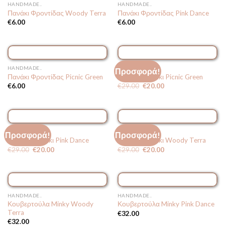
ΕΞΑΝΤΛΗΜΈΝΟ
ΕΞΑΝΤΛΗΜΈΝΟ
HANDMADE..
HANDMADE..
Πανάκι Φροντίδας Woody Terra
Πανάκι Φροντίδας Pink Dance
€
6.00
€
6.00
HANDMADE..
HANDMADE..
Προσφορά!
Πανάκι Φροντίδας Picnic Green
Μπουρνουζάκι Picnic Green
Original
Η
€
6.00
€
29.00
€
20.00
price
τρέχουσα
was:
τιμή
€29.00.
είναι:
€20.00.
ΕΞΑΝΤΛΗΜΈΝΟ
ΕΞΑΝΤΛΗΜΈΝΟ
HANDMADE..
HANDMADE..
Προσφορά!
Προσφορά!
Μπουρνουζάκι Pink Dance
Μπουρνουζάκι Woody Terra
Original
Η
Original
Η
€
29.00
€
20.00
€
29.00
€
20.00
price
τρέχουσα
price
τρέχουσα
was:
τιμή
was:
τιμή
€29.00.
είναι:
€29.00.
είναι:
€20.00.
€20.00.
ΕΞΑΝΤΛΗΜΈΝΟ
HANDMADE..
HANDMADE..
Κουβερτούλα Minky Woody
Κουβερτούλα Minky Pink Dance
Terra
€
32.00
€
32.00