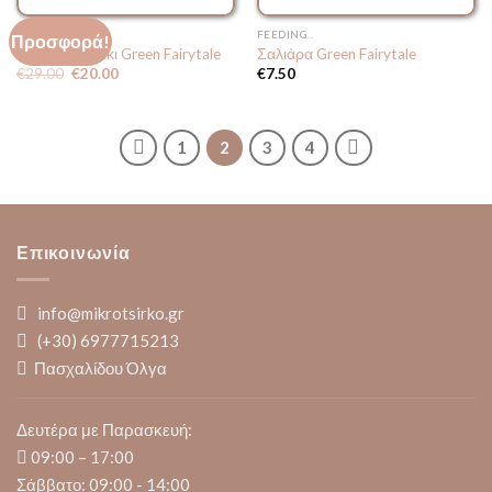
ΕΞΑΝΤΛΗΜΈΝΟ
HANDMADE..
FEEDING..
Προσφορά!
Μπουρνουζάκι Green Fairytale
Σαλιάρα Green Fairytale
Original
Η
€
29.00
€
20.00
€
7.50
price
τρέχουσα
was:
τιμή
€29.00.
είναι:
€20.00.
1
2
3
4
Επικοινωνία
info@mikrotsirko.gr
(+30)
6977715213
Πασχαλίδου Όλγα
Δευτέρα με Παρασκευή:
09:00 – 17:00
Σάββατο: 09:00 - 14:00